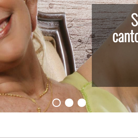
S
cant