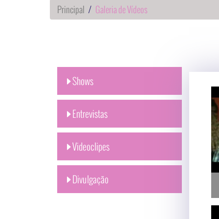
Principal
Galeria de Vídeos
Shows
Entrevistas
Videoclipes
Divulgação