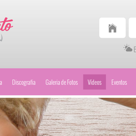
Televendas
Televendas
(34) 3314-3680
(34) 99978-1149
B
a
Discografia
Galeria de Fotos
Vídeos
Eventos