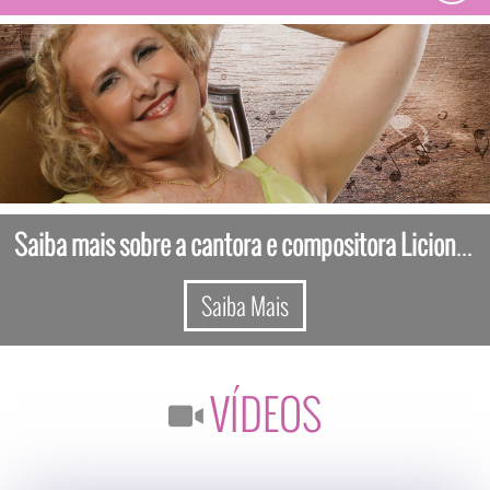
naviga
Saiba mais sobre a cantora e compositora Licionina Barreto
Saiba Mais
VÍDEOS