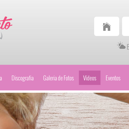
Televendas
Televendas
(34) 99978-1149
(34) 3314-368
B
a
Discografia
Galeria de Fotos
Vídeos
Eventos