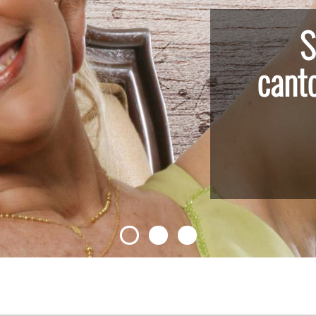
S
cant